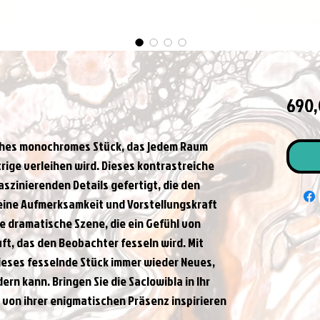
690,
sches monochromes Stück, das jedem Raum 
rige verleihen wird. Dieses kontrastreiche 
aszinierenden Details gefertigt, die den 
ine Aufmerksamkeit und Vorstellungskraft 
ne dramatische Szene, die ein Gefühl von 
t, das den Beobachter fesseln wird. Mit 
 dieses fesselnde Stück immer wieder Neues, 
 kann. Bringen Sie die Saclowibla in Ihr 
h von ihrer enigmatischen Präsenz inspirieren 