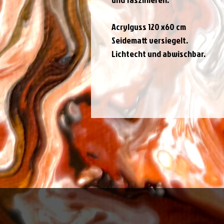
Acrylguss 120 x60 cm
Seidematt versiegelt.
Lichtecht und abwischbar.