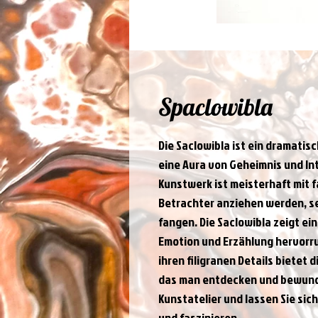
Spaclowibla
Die Saclowibla ist ein dramati
eine Aura von Geheimnis und Int
Kunstwerk ist meisterhaft mit f
Betrachter anziehen werden, se
fangen. Die Saclowibla zeigt ei
Emotion und Erzählung hervorruf
ihren filigranen Details bietet
das man entdecken und bewundern
Kunstatelier und lassen Sie sic
und faszinieren.