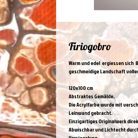
Firiogobro
Warm und edel  ergiessen sich  B
geschmeidige Landschaft voller
120x100 cm
Abstraktes Gemälde.
Die Acrylfarbe wurde mit versc
Leinwand gebracht.
Einzigartiges Originalwerk dire
Abwischbar und Lichtecht durc
Versiegelung.