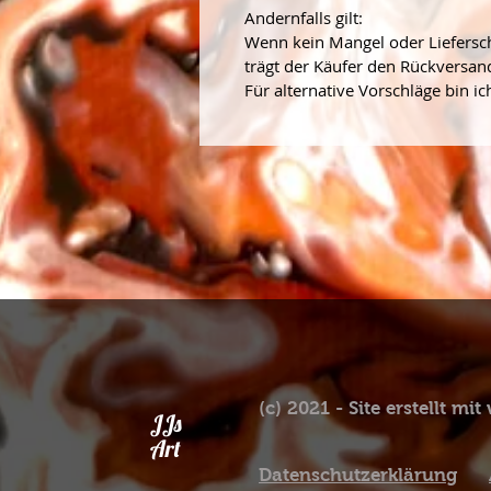
Andernfalls gilt:
Wenn kein Mangel oder Liefersch
trägt der Käufer den Rückversan
Für alternative Vorschläge bin i
(c) 2021 - Site erstellt mi
JJs
Art
Datenschutzerklärung