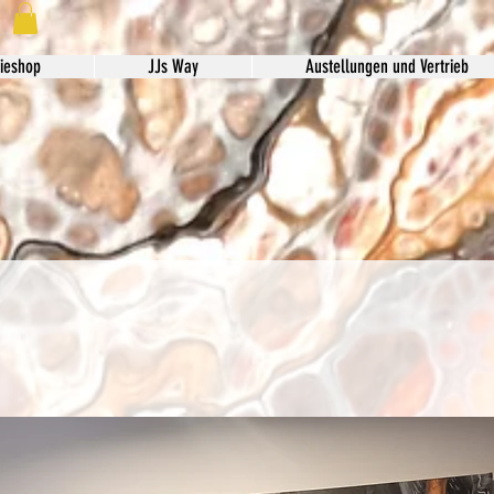
ieshop
JJs Way
Austellungen und Vertrieb